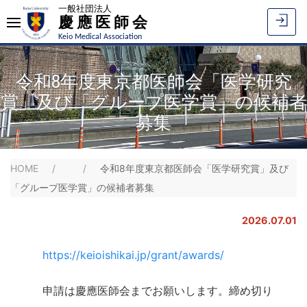
一般社団法人
慶應医師会
Keio Medical Association
令和8年度東京都医師会「医学研究
賞」及び「グループ医学賞」の候補者
募集
HOME
令和8年度東京都医師会「医学研究賞」及び
「グループ医学賞」の候補者募集
2026.07.01
https://keioishikai.jp/grant/awards/
申請は慶應医師会までお願いします。締め切り